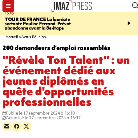
15:45
20:17
TOUR DE FRANCE
La lauréate
À RETENIR CE SOIR
Sé
sortante Pauline Ferrand-Prévot
routière, concours de nou
abandonne avant la 8e étape
du littoral fermée, courr
Darmanin et évacuation
Accueil
Actus Réunion
200 demandeurs d'emploi rassemblés
"Révèle Ton Talent" : un
événement dédié aux
jeunes diplômés en
quête d'opportunités
professionnelles
Publié le 17 septembre 2024 à 16:10
Actualisé le 17 septembre 2024 à 16:17