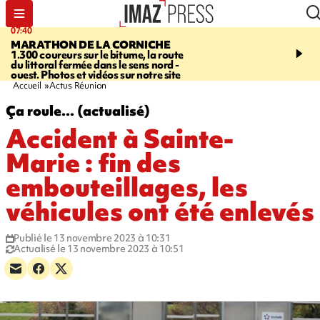
07:40
10:33
MARATHON DE LA CORNICHE
ASSOCIATIONS
Protec
1.300 coureurs sur le bitume, la route
l’enfance - une nouvelle
du littoral fermée dans le sens nord -
Stop VIF organisée à La
ouest. Photos et vidéos sur notre site
Accueil
Actus Réunion
Ça roule... (actualisé)
Accident à Sainte-
Marie : fin des
embouteillages, les
véhicules ont été enlevés
Publié le 13 novembre 2023 à 10:31
Actualisé le 13 novembre 2023 à 10:51