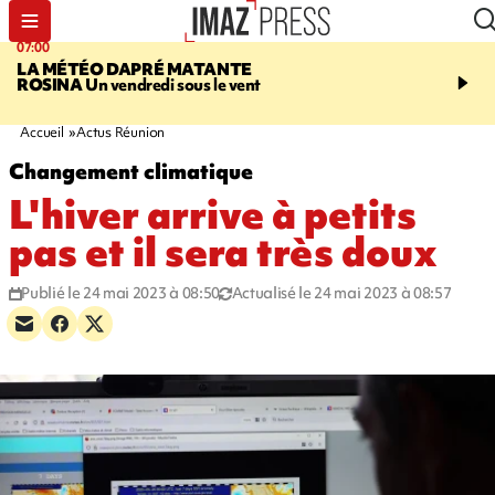
07:00
07:58
LA MÉTÉO DAPRÉ MATANTE
SAINT-DENIS
La réouv
ROSINA
Un vendredi sous le vent
téléphérique Papang fi
annulée à cause d'un p
technique
Accueil
Actus Réunion
Changement climatique
L'hiver arrive à petits
pas et il sera très doux
Publié le 24 mai 2023 à 08:50
Actualisé le 24 mai 2023 à 08:57