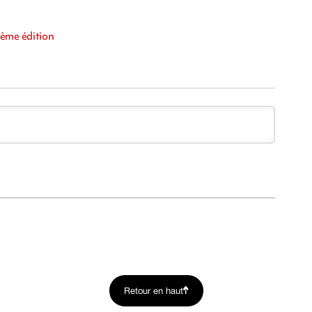
m
1ème édition
Retour en haut