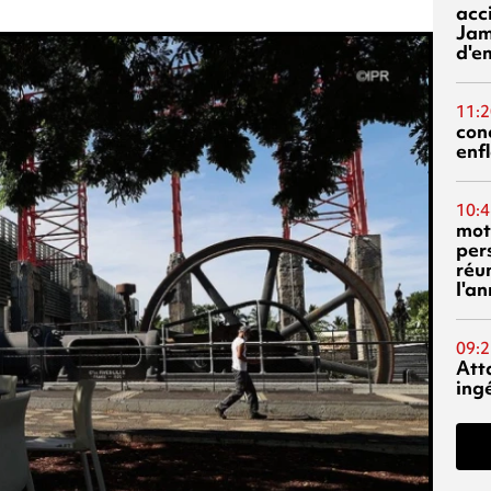
acci
Jam
d'e
11:2
con
enf
10:4
mot
per
réu
l'a
09:2
Att
ing