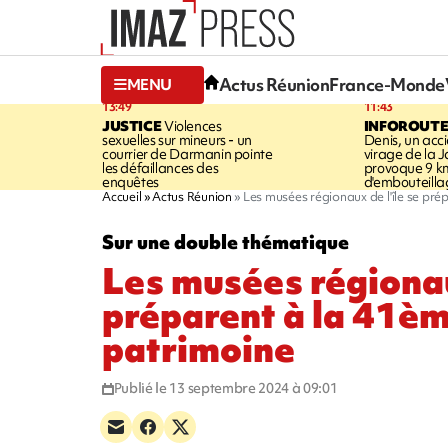
Actus Réunion
France-Monde
MENU
13:49
11:43
JUSTICE
Violences
INFOROUT
sexuelles sur mineurs - un
Denis, un acci
courrier de Darmanin pointe
virage de la 
les défaillances des
provoque 9 k
enquêtes
d'embouteilla
Accueil
Actus Réunion
Les musées régionaux de l'île se pr
Sur une double thématique
Les musées régionaux
préparent à la 41èm
patrimoine
Publié le 13 septembre 2024 à 09:01