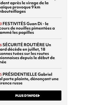
dent après le virage de la
aïque provoque 9 km
mbouteillages
FESTIVITÉS
Guan Di - le
0
cours de nouilles pimentées a
lammé les papilles
SÉCURITÉ ROUTIÈRE
Un
6
ard décède en juillet, 18
sonnes tuées sur les routes
nionnaises depuis le début de
nnée
PRÉSIDENTIELLE
Gabriel
5
al porte plainte, dénonçant une
érence russe
PLUS D’INFOS