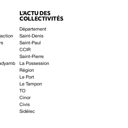
L’ACTU DES
COLLECTIVITÉS
Département
daction
Saint-Denis
rs
Saint-Paul
CCIR
Saint-Pierre
 gadyamb
La Possession
Région
Le Port
Le Tampon
TO
Cinor
Civis
Sidélec