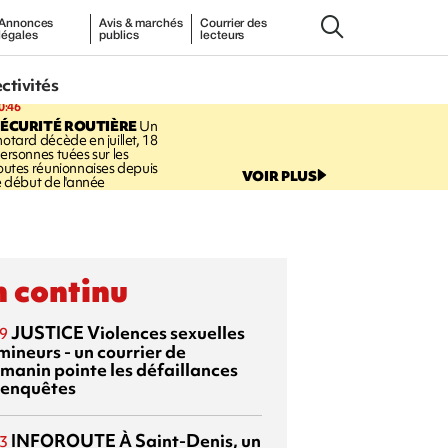
Annonces
Avis & marchés
Courrier des
légales
publics
lecteurs
ectivités
0:46
ÉCURITÉ ROUTIÈRE
Un
otard décède en juillet, 18
ersonnes tuées sur les
outes réunionnaises depuis
VOIR PLUS
e début de l'année
 continu
JUSTICE
Violences sexuelles
9
mineurs - un courrier de
manin pointe les défaillances
 enquêtes
INFOROUTE
À Saint-Denis, un
3