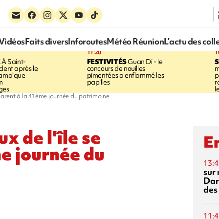
Vidéos
Faits divers
Inforoutes
Météo Réunion
L’actu des coll
11:20
1
E
À Saint-
FESTIVITÉS
Guan Di - le
S
dent après le
concours de nouilles
m
Jamaïque
pimentées a enflammé les
p
m
papilles
r
ges
l
éparent à la 41ème journée du patrimoine
 de l'île se
En
e journée du
13:4
sur 
Dar
des
11:4