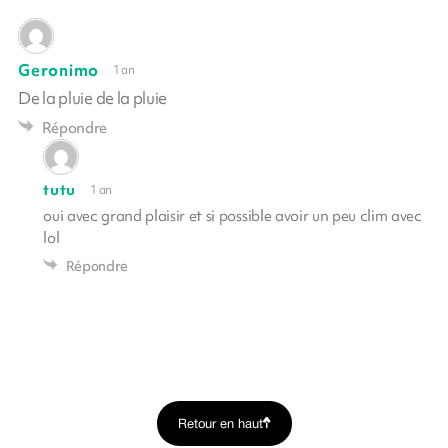
Geronimo
1 an
De la pluie de la pluie
Répondre
tutu
1 an
oui avec grand plaisir et si possible avoir un peu clim avec
lol
Répondre
Retour en haut