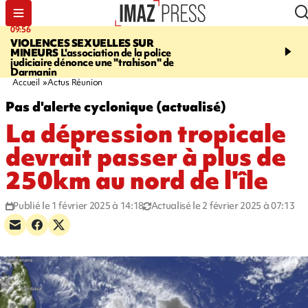
09:56
12:19
VIOLENCES SEXUELLES SUR
SAINT-DENIS
Un hom
MINEURS
L'association de la police
grièvement blessé à cou
judiciaire dénonce une "trahison" de
bouteille dans une baga
Darmanin
Accueil
Actus Réunion
Pas d'alerte cyclonique (actualisé)
La dépression tropicale
devrait passer à plus de
250km au nord de l'île
Publié le 1 février 2025 à 14:18
Actualisé le 2 février 2025 à 07:13