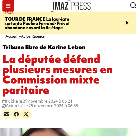
15:45
20:17
TOUR DE FRANCE
La lauréate
À RETENIR CE SOIR
Sé
sortante Pauline Ferrand-Prévot
routière, concours de nou
abandonne avant la 8e étape
du littoral fermée, courr
Darmanin et évacuation
Accueil
Actus Réunion
Tribune libre de Karine Lebon
La députée défend
plusieurs mesures en
Commission mixte
paritaire
Publié le 29 novembre 2024 à 06:21
Actualisé le 29 novembre 2024 à 06:55