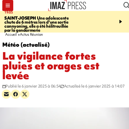
19:05
20:44
SAINT-JOSEPH
Une adolescente
À RETENIR CE SOIR
G
chute de 6 mètres lors d'une sortie
rouée de coups, cycliste,
cannyoning, elle a été hélitreuillée
personne disparue et c
par la gendarmerie
para-natation
Accueil
Actus Réunion
Météo (actualisé)
La vigilance fortes
pluies et orages est
levée
Publié le 6 janvier 2025 à 06:54
Actualisé le 6 janvier 2025 à 14:07