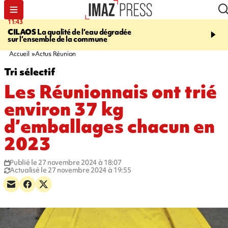
11:43
12:20
CILAOS
La qualité de l’eau dégradée
THAÏLANDE
Un adoles
sur l’ensemble de la commune
grands-parents puis six
dans son lycée
Accueil
Actus Réunion
Tri sélectif
Les Réunionnais ont trié
environ 37 kg
d’emballages chacun en
2023
Publié le 27 novembre 2024 à 18:07
Actualisé le 27 novembre 2024 à 19:55