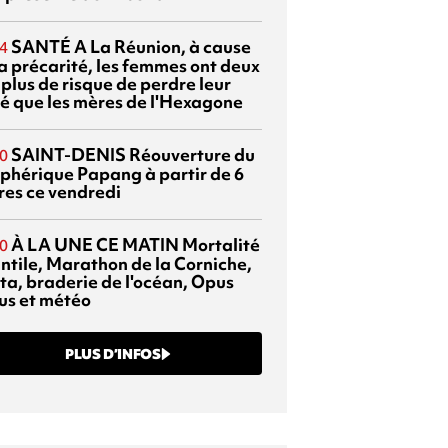
SANTÉ
A La Réunion, à cause
4
la précarité, les femmes ont deux
 plus de risque de perdre leur
é que les mères de l'Hexagone
SAINT-DENIS
Réouverture du
0
éphérique Papang à partir de 6
res ce vendredi
À LA UNE CE MATIN
Mortalité
0
antile, Marathon de la Corniche,
ta, braderie de l'océan, Opus
us et météo
PLUS D’INFOS