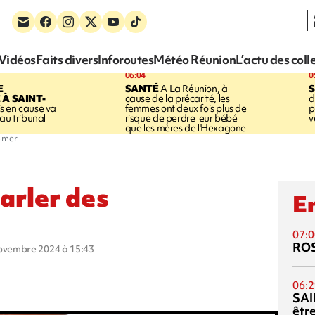
Vidéos
Faits divers
Inforoutes
Météo Réunion
L’actu des coll
06:04
0
E
SANTÉ
A La Réunion, à
S
À SAINT-
cause de la précarité, les
d
s en cause va
femmes ont deux fois plus de
p
au tribunal
risque de perdre leur bébé
v
que les mères de l'Hexagone
e-mer
arler des
En
07:0
RO
novembre 2024 à 15:43
06:2
SAI
êtr