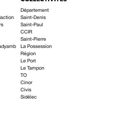
Département
daction
Saint-Denis
rs
Saint-Paul
CCIR
Saint-Pierre
 gadyamb
La Possession
Région
Le Port
Le Tampon
TO
Cinor
Civis
Sidélec
Annonces légales
Avis & Marchés publics