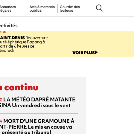
Annonces
Avis & marchés
Courrier des
légales
publics
lecteurs
ectivités
5:30
AINT-DENIS
Réouverture
u téléphérique Papang à
artir de 6 heures ce
endredi
VOIR PLUS
 continu
LA MÉTÉO DAPRÉ MATANTE
0
SINA
Un vendredi sous le vent
MORT D'UNE GRAMOUNE À
9
NT-PIERRE
Le mis en cause va
e présenté au tribunal