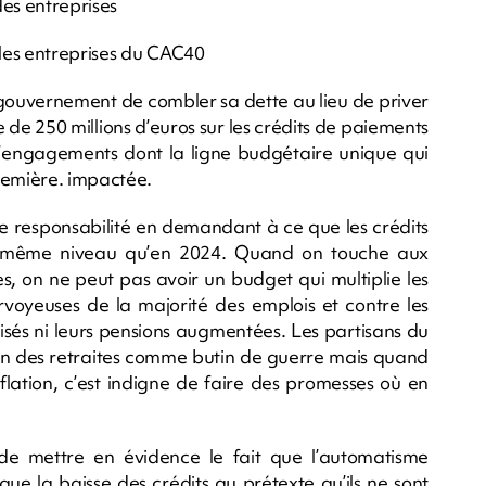
des entreprises
 les entreprises du CAC40
gouvernement de combler sa dette au lieu de priver
 de 250 millions d’euros sur les crédits de paiements
 d’engagements dont la ligne budgétaire unique qui
remière. impactée.
de responsabilité en demandant à ce que les crédits
au même niveau qu’en 2024. Quand on touche aux
es, on ne peut pas avoir un budget qui multiplie les
rvoyeuses de la majorité des emplois et contre les
orisés ni leurs pensions augmentées. Les partisans du
n des retraites comme butin de guerre mais quand
inflation, c’est indigne de faire des promesses où en
de mettre en évidence le fait que l’automatisme
sque la baisse des crédits au prétexte qu’ils ne sont