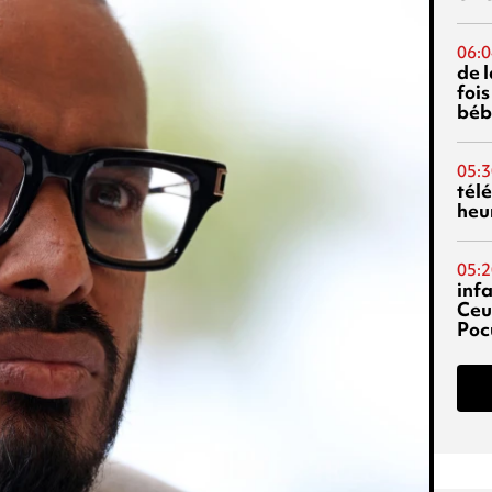
06:0
de 
fois
béb
05:3
tél
heu
05:2
inf
Ceu
Poc