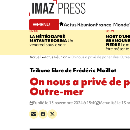
Actus Réunion
France-Monde
MENU
07:00
06:29
LA MÉTÉO DAPRÉ
MORT D'UN
MATANTE ROSINA
Un
GRAMOUNE 
vendredi sous le vent
PIERRE
Le mi
être présenté 
Accueil
Actus Réunion
On nous a privé de parler des Outr
Tribune libre de Frédéric Maillot
On nous a privé de p
Outre-mer
Publié le 13 novembre 2024 à 15:40
Actualisé le 13 