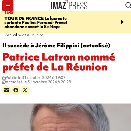
15:45
20:17
TOUR DE FRANCE
La lauréate
À RETENIR CE SOIR
Sé
sortante Pauline Ferrand-Prévot
routière, concours de nou
abandonne avant la 8e étape
du littoral fermée, courr
Darmanin et évacuation
Accueil
Actus Réunion
Il succède à Jérôme Filippini (actualisé)
Patrice Latron nommé
préfet de La Réunion
Publié le 31 octobre 2024 à 19:07
Actualisé le 31 octobre 2024 à 20:28