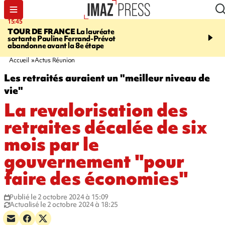
15:45
20:17
TOUR DE FRANCE
La lauréate
À RETENIR CE SOIR
Sé
sortante Pauline Ferrand-Prévot
routière, concours de nou
abandonne avant la 8e étape
du littoral fermée, courr
Darmanin et évacuation
Accueil
Actus Réunion
Les retraités auraient un "meilleur niveau de
vie"
La revalorisation des
retraites décalée de six
mois par le
gouvernement "pour
faire des économies"
Publié le 2 octobre 2024 à 15:09
Actualisé le 2 octobre 2024 à 18:25