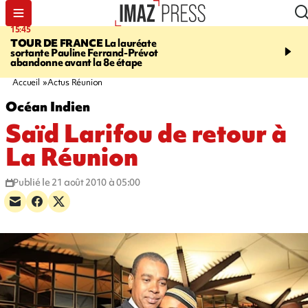
15:45
20:17
TOUR DE FRANCE
La lauréate
À RETENIR CE SOIR
Sé
sortante Pauline Ferrand-Prévot
routière, concours de nou
abandonne avant la 8e étape
du littoral fermée, courr
Darmanin et évacuation
Accueil
Actus Réunion
Océan Indien
Saïd Larifou de retour à
La Réunion
Publié le 21 août 2010 à 05:00