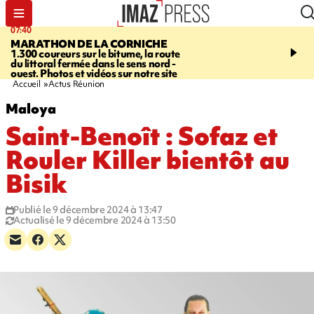
07:40
10:33
MARATHON DE LA CORNICHE
ASSOCIATIONS
Protec
1.300 coureurs sur le bitume, la route
l’enfance - une nouvelle
du littoral fermée dans le sens nord -
Stop VIF organisée à La
ouest. Photos et vidéos sur notre site
Accueil
Actus Réunion
Maloya
Saint-Benoît : Sofaz et
Rouler Killer bientôt au
Bisik
Publié le 9 décembre 2024 à 13:47
Actualisé le 9 décembre 2024 à 13:50