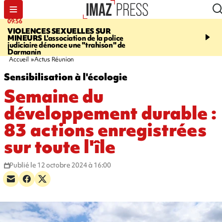
09:56
12:19
VIOLENCES SEXUELLES SUR
SAINT-DENIS
Un hom
MINEURS
L'association de la police
grièvement blessé à cou
judiciaire dénonce une "trahison" de
bouteille dans une baga
Darmanin
Accueil
Actus Réunion
Sensibilisation à l'écologie
Semaine du
développement durable :
83 actions enregistrées
sur toute l'île
Publié le 12 octobre 2024 à 16:00