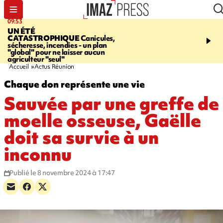
09:10
11:22
SAINTE-SUZANNE
Un poids lourd
OPÉRATIONS DE
en panne sur la RN2, la voie de droite
DÉSTABILISATION
A h
et la bretelle de la sortie de
la présidentielle, les ing
l’échangeur de la Marine fermées
russes se multiplient
Accueil
Actus Réunion
Chaque don représente une vie
Sauvée par une greffe de
moelle osseuse, Gaëlle
doit sa survie à un
inconnu
Publié le 8 novembre 2024 à 17:47