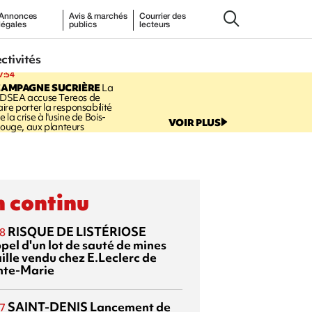
Annonces
Avis & marchés
Courrier des
légales
publics
lecteurs
ectivités
7:54
CAMPAGNE SUCRIÈRE
La
DSEA accuse Tereos de
aire porter la responsabilité
e la crise à l'usine de Bois-
VOIR PLUS
ouge, aux planteurs
 continu
RISQUE DE LISTÉRIOSE
8
pel d'un lot de sauté de mines
aille vendu chez E.Leclerc de
nte-Marie
SAINT-DENIS
Lancement de
7