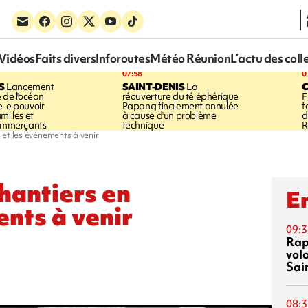
Vidéos
Faits divers
Inforoutes
Météo Réunion
L’actu des coll
07:58
0
S
Lancement
SAINT-DENIS
La
 de l'océan
réouverture du téléphérique
F
 le pouvoir
Papang finalement annulée
f
milles et
à cause d'un problème
d
commerçants
technique
R
s et les événements à venir
chantiers en
En
ents à venir
09:3
Rap
vol
Sai
08:3