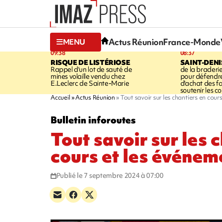
Actus Réunion
France-Monde
MENU
09:38
08:37
RISQUE DE LISTÉRIOSE
SAINT-DENI
Rappel d'un lot de sauté de
de la braderie
mines volaille vendu chez
pour défendre
E.Leclerc de Sainte-Marie
d'achat des fa
soutenir les 
Accueil
Actus Réunion
Tout savoir sur les chantiers en cour
Bulletin inforoutes
Tout savoir sur les 
cours et les événem
Publié le 7 septembre 2024 à 07:00