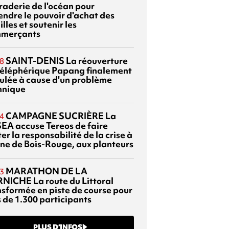
braderie de l'océan pour
endre le pouvoir d'achat des
lles et soutenir les
merçants
SAINT-DENIS
La réouverture
8
téléphérique Papang finalement
ulée à cause d'un problème
hnique
CAMPAGNE SUCRIÈRE
La
4
EA accuse Tereos de faire
er la responsabilité de la crise à
sine de Bois-Rouge, aux planteurs
MARATHON DE LA
3
RNICHE
La route du Littoral
nsformée en piste de course pour
s de 1.300 participants
PLUS D’INFOS