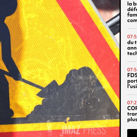
la 
déf
fami
com
07:5
du 
ann
tec
07:5
FDS
port
l'u
07:2
CO
tra
plu