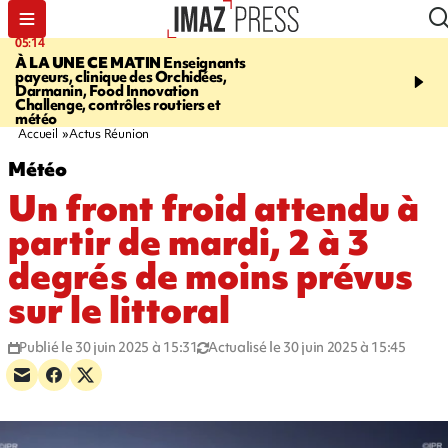
05:14
07:08
À LA UNE CE MATIN
Enseignants
LE PORT
L'incendie à la
payeurs, clinique des Orchidées,
Orchidées pourrait avoi
Darmanin, Food Innovation
conséquences pour les p
Challenge, contrôles routiers et
Réunion
météo
Accueil
Actus Réunion
Météo
Un front froid attendu à
partir de mardi, 2 à 3
degrés de moins prévus
sur le littoral
Publié le 30 juin 2025 à 15:31
Actualisé le 30 juin 2025 à 15:45