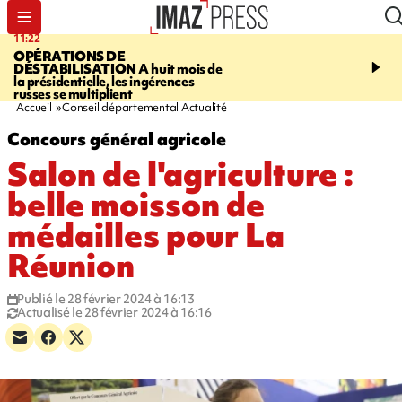
11:22
14:51
OPÉRATIONS DE
PARA-NATATION
Le P
DÉSTABILISATION
A huit mois de
Rivière triple champion
la présidentielle, les ingérences
russes se multiplient
Accueil
Conseil départemental Actualité
Concours général agricole
Salon de l'agriculture :
belle moisson de
médailles pour La
Réunion
Publié le 28 février 2024 à 16:13
Actualisé le 28 février 2024 à 16:16