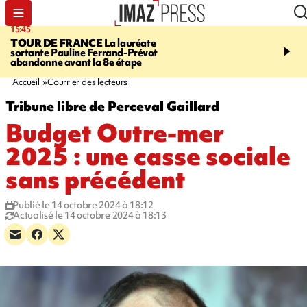
15:45
20:17
TOUR DE FRANCE
La lauréate
À RETENIR CE SOIR
Sé
sortante Pauline Ferrand-Prévot
routière, concours de nou
abandonne avant la 8e étape
du littoral fermée, courr
Darmanin et évacuation
Accueil
Courrier des lecteurs
Tribune libre de Perceval Gaillard
Budget Outre-mer
2025 : une casse sociale
sans précédent
Publié le 14 octobre 2024 à 18:12
Actualisé le 14 octobre 2024 à 18:13