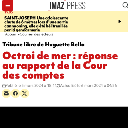
19:05
20:44
SAINT-JOSEPH
Une adolescente
À RETENIR CE SOIR
G
chute de 6 mètres lors d'une sortie
rouée de coups, cycliste,
cannyoning, elle a été hélitreuillée
personne disparue et c
par la gendarmerie
para-natation
Accueil
Courrier des lecteurs
Tribune libre de Huguette Bello
Octroi de mer : réponse
au rapport de la Cour
des comptes
Publié le 5 mars 2024 à 18:11
Actualisé le 6 mars 2024 à 04:56