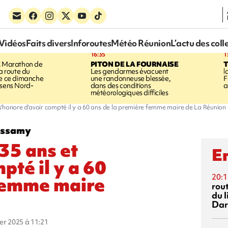
Vidéos
Faits divers
Inforoutes
Météo Réunion
L’actu des coll
16:35
1
E
Marathon de
PITON DE LA FOURNAISE
la route du
Les gendarmes évacuent
l
ée ce dimanche
une randonneuse blessée,
F
 sens Nord-
dans des conditions
a
météorologiques difficiles
 s'honore d'avoir compté il y a 60 ans de la première femme maire de La Réunion
assamy
35 ans et
En
pté il y a 60
20:1
 femme maire
rout
du l
Dar
ier 2025 à 11:21