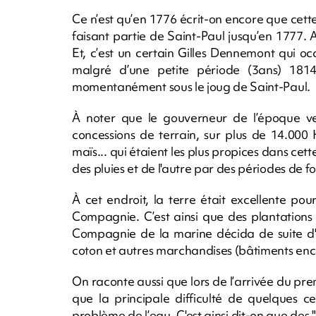
Ce n’est qu’en 1776 écrit-on encore que cett
faisant partie de Saint-Paul jusqu’en 1777. 
Et, c’est un certain Gilles Dennemont qui o
malgré d’une petite période (3ans) 18
momentanément sous le joug de Saint-Paul.
À noter que le gouverneur de l’époque ver
concessions de terrain, sur plus de 14.000
maïs... qui étaient les plus propices dans cet
des pluies et de l'autre par des périodes de f
À cet endroit, la terre était excellente po
Compagnie. C’est ainsi que des plantations 
Compagnie de la marine décida de suite d'é
coton et autres marchandises (bâtiments encor
On raconte aussi que lors de l’arrivée du p
que la principale difficulté de quelques c
problème de l’eau. C'est ainsi dit-on que des