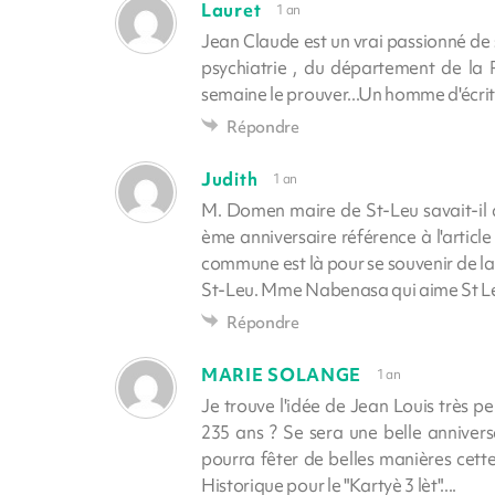
Lauret
1 an
Jean Claude est un vrai passionné de 
psychiatrie , du département de la R
semaine le prouver...Un homme d'écrit
Répondre
Judith
1 an
M. Domen maire de St-Leu savait-il 
ème anniversaire référence à l'articl
commune est là pour se souvenir de la 
St-Leu. Mme Nabenasa qui aime St Leu 
Répondre
MARIE SOLANGE
1 an
Je trouve l'idée de Jean Louis très p
235 ans ? Se sera une belle annivers
pourra fêter de belles manières cett
Historique pour le "Kartyè 3 lèt"....