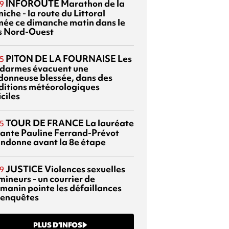
INFOROUTE
Marathon de la
9
iche - la route du Littoral
mée ce dimanche matin dans le
s Nord-Ouest
PITON DE LA FOURNAISE
Les
5
darmes évacuent une
donneuse blessée, dans des
ditions météorologiques
iciles
TOUR DE FRANCE
La lauréate
5
tante Pauline Ferrand-Prévot
ndonne avant la 8e étape
JUSTICE
Violences sexuelles
9
mineurs - un courrier de
manin pointe les défaillances
 enquêtes
PLUS D’INFOS