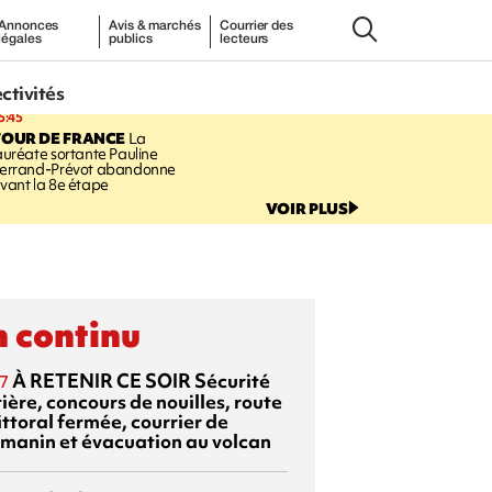
Annonces
Avis & marchés
Courrier des
légales
publics
lecteurs
ectivités
5:45
TOUR DE FRANCE
La
auréate sortante Pauline
errand-Prévot abandonne
vant la 8e étape
VOIR PLUS
 continu
À RETENIR CE SOIR
Sécurité
7
ière, concours de nouilles, route
ittoral fermée, courrier de
manin et évacuation au volcan