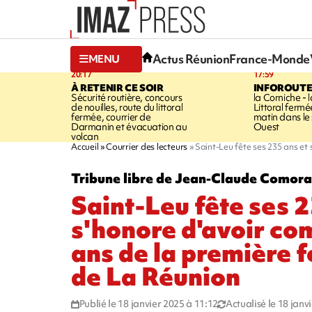
Actus Réunion
France-Monde
MENU
20:17
17:59
À RETENIR CE SOIR
INFOROUT
Sécurité routière, concours
la Corniche - 
de nouilles, route du littoral
Littoral ferm
fermée, courrier de
matin dans le
Darmanin et évacuation au
Ouest
volcan
Accueil
Courrier des lecteurs
Saint-Leu fête ses 235 ans et
Tribune libre de Jean-Claude Comor
Saint-Leu fête ses 2
s'honore d'avoir com
ans de la première
de La Réunion
Publié le 18 janvier 2025 à 11:12
Actualisé le 18 janv