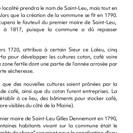
e localité prendra le nom de Saint-Leu, mais tout en
Alors que la création de la vommune se fit en 1790.
ccupera le fauteuil du premier maire de Saint-Leu,
14 à 1817, puisque la commune a dû repasser
s 1720, attribua à certain Sieur ce Laleu, cinq
 Ha pour développer les cultures coton, café voire
te zone fertile dont une partie de l’année arrosée par
orte sécheresse.
ur que des nouvelles cultures soient prônées par la
de café, ainsi que du coton furent entreprises. La
tablir à ce lieu, des bâtiments pour stocker café,
e visibles du côté de la Mairie).
remier maire de Saint-Leu Gilles Dennemont en 1790,
entaines habitants vivant sur la commune était le
 "mâts de choca" servaient pour la canalisation d'eau