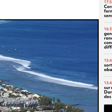
17:5
Corn
fer
sen
16:3
gen
ran
con
diff
15:4
sor
aba
13:4
sur 
Dar
des