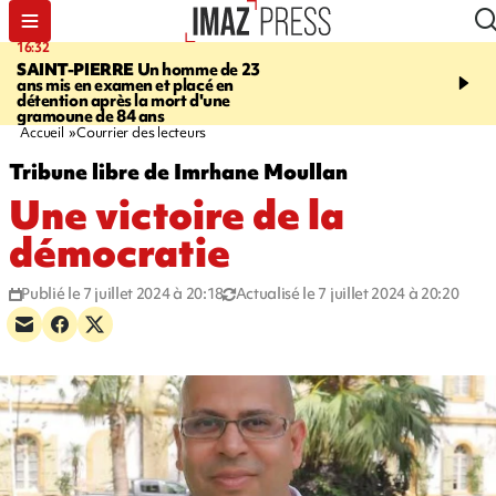
16:32
21:08
SAINT-PIERRE
Un homme de 23
MONDE
Arabie saoudit
ans mis en examen et placé en
et Turquie scellent un p
détention après la mort d'une
défense en pleine guerr
gramoune de 84 ans
Orient
Accueil
Courrier des lecteurs
Tribune libre de Imrhane Moullan
Une victoire de la
démocratie
Publié le 7 juillet 2024 à 20:18
Actualisé le 7 juillet 2024 à 20:20