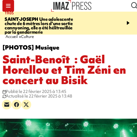
19:05
20:44
SAINT-JOSEPH
Une adolescente
À RETENIR CE SOIR
G
chute de 6 mètres lors d'une sortie
rouée de coups, cycliste,
cannyoning, elle a été hélitreuillée
personne disparue et c
par la gendarmerie
para-natation
Accueil
Culture
[PHOTOS] Musique
Saint-Benoît : Gaël
Horellou et Tim Zéni en
concert au Bisik
Publié le 22 février 2025 à 13:45
Actualisé le 22 février 2025 à 13:48