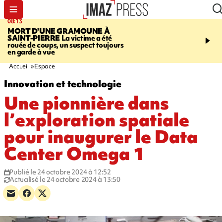
08:13
10:13
MORT D'UNE GRAMOUNE À
ROUTE DE LA MONT
SAINT-PIERRE
La victime a été
cycliste évacué en urge
rouée de coups, un suspect toujours
après une collision avec
en garde à vue
Accueil
Espace
Innovation et technologie
Une pionnière dans
l’exploration spatiale
pour inaugurer le Data
Center Omega 1
Publié le 24 octobre 2024 à 12:52
Actualisé le 24 octobre 2024 à 13:50