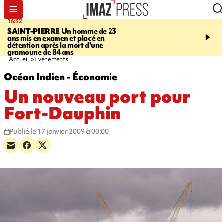
16:32
21:08
SAINT-PIERRE
Un homme de 23
MONDE
Arabie saoudit
ans mis en examen et placé en
et Turquie scellent un p
détention après la mort d'une
défense en pleine guerr
gramoune de 84 ans
Orient
Accueil
Evénements
Océan Indien - Économie
Un nouveau port pour
Fort-Dauphin
Publié le 17 janvier 2009 à 00:00