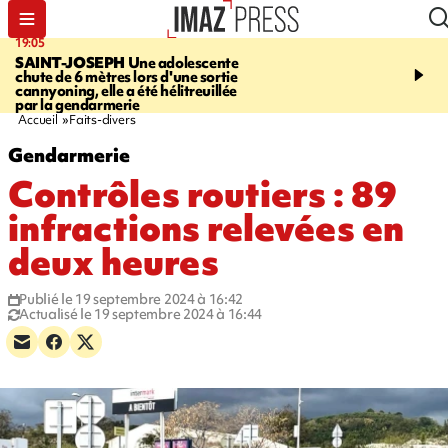
19:05
20:44
SAINT-JOSEPH
Une adolescente
À RETENIR CE SOIR
G
chute de 6 mètres lors d'une sortie
rouée de coups, cycliste,
cannyoning, elle a été hélitreuillée
personne disparue et c
par la gendarmerie
para-natation
Accueil
Faits-divers
Gendarmerie
Contrôles routiers : 89
infractions relevées en
deux heures
Publié le 19 septembre 2024 à 16:42
Actualisé le 19 septembre 2024 à 16:44