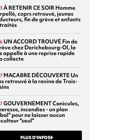
À RETENIR CE SOIR
Homme
3
rpellé, coprs retrouvé, jeunes
ducteurs, fin de grève et enfants
traités
UN ACCORD TROUVÉ
Fin de
6
grève chez Derichebourg-OI, la
s appelle à une reprise rapide
a collecte
MACABRE DÉCOUVERTE
Un
7
s retrouvé à la ravine de Trois-
sins
GOUVERNEMENT
Canicules,
7
heresse, incendies - un plan
bal" pour ne laisser aucun
culteur "seul"
PLUS D’INFOS