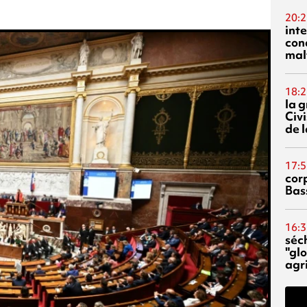
20:2
inte
con
mal
18:2
la 
Civi
de l
17:5
corp
Bas
16:3
séc
"glo
agri