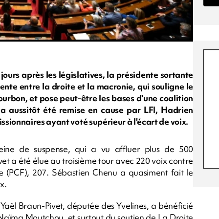
jours après les législatives, la présidente sortante
nte entre la droite et la macronie, qui souligne le
urbon, et pose peut-être les bases d'une coalition
 a aussitôt été remise en cause par LFI, Hadrien
sionnaires ayant voté supérieur à l'écart de voix.
leine de suspense, qui a vu affluer plus de 500
vet a été élue au troisième tour avec 220 voix contre
 (PCF), 207. Sébastien Chenu a quasiment fait le
x.
 Yaël Braun-Pivet, députée des Yvelines, a bénéficié
 Naïma Moutchou, et surtout du soutien de La Droite