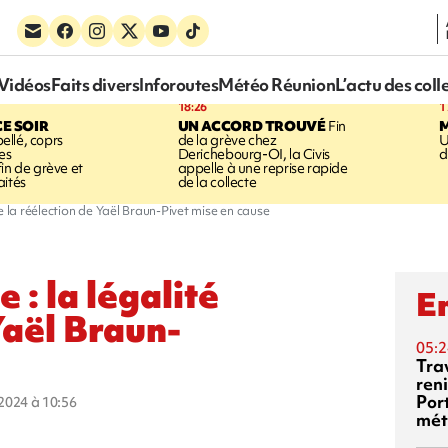
Vidéos
Faits divers
Inforoutes
Météo Réunion
L’actu des coll
18:26
1
CE SOIR
UN ACCORD TROUVÉ
Fin
llé, coprs
de la grève chez
U
es
Derichebourg-OI, la Civis
d
in de grève et
appelle à une reprise rapide
aités
de la collecte
e la réélection de Yaël Braun-Pivet mise en cause
: la légalité
En
Yaël Braun-
05:2
Tra
reni
Por
t 2024 à 10:56
mét