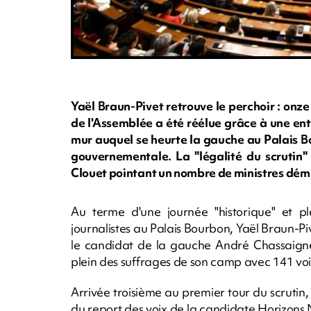
Yaël Braun-Pivet retrouve le perchoir : onze 
de l'Assemblée a été réélue grâce à une ente
mur auquel se heurte la gauche au Palais Bo
gouvernementale. La "légalité du scrutin"
Clouet pointant un nombre de ministres démis
Au terme d'une journée "historique" et p
journalistes au Palais Bourbon, Yaël Braun-Pi
le candidat de la gauche André Chassaigne
plein des suffrages de son camp avec 141 voi
Arrivée troisième au premier tour du scrutin,
du report des voix de la candidate Horizons