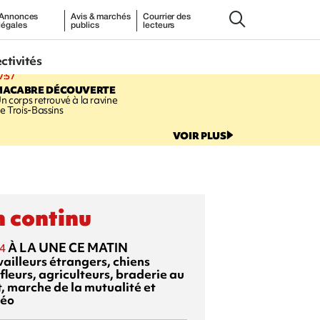
Annonces
Avis & marchés
Courrier des
légales
publics
lecteurs
ectivités
7:57
MACABRE DÉCOUVERTE
n corps retrouvé à la ravine
e Trois-Bassins
VOIR PLUS
 continu
À LA UNE CE MATIN
4
vailleurs étrangers, chiens
fleurs, agriculteurs, braderie au
t, marche de la mutualité et
éo