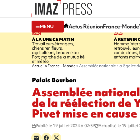
Actus Réunion
France-Monde
MENU
05:24
20:23
À LA UNE CE MATIN
À RETENIR 
Travailleurs étrangers,
Homme interpe
chiens renifleurs,
retrouvé, jeun
agriculteurs, braderie au
conducteurs, f
Port, marche de la mutualité
enfants maltr
et météo
Accueil
France - Monde
Assemblée nationale : la légalité d
Palais Bourbon
Assemblée nationale 
de la réélection de 
Pivet mise en cause
Publié le 19 juillet 2024 à 02:59
Actualisé le 19 juille