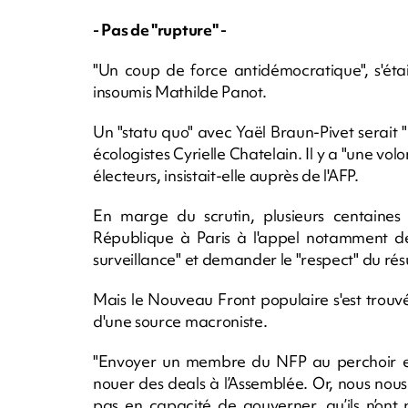
- Pas de "rupture" -
"Un coup de force antidémocratique", s'éta
insoumis Mathilde Panot.
Un "statu quo" avec Yaël Braun-Pivet serait 
écologistes Cyrielle Chatelain. Il y a "une vo
électeurs, insistait-elle auprès de l'AFP.
En marge du scrutin, plusieurs centaines
République à Paris à l'appel notamment de
surveillance" et demander le "respect" du résu
Mais le Nouveau Front populaire s'est trouvé
d'une source macroniste.
"Envoyer un membre du NFP au perchoir enve
nouer des deals à l’Assemblée. Or, nous nous 
pas en capacité de gouverner, qu’ils n’ont