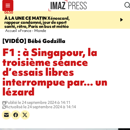
06:50
08:53
À LA UNE CE MATIN
Xénoscard,
SAINT-PAUL
JOUR DE
rappeur condamné, jour de sport
SANTÉ 2026
bouger, s’
santé, rétro, Paris en bus et météo
prendre soin de sa santé
Accueil
France - Monde
[VIDÉO] Bébé Godzilla
F1 : à Singapour, la
troisième séance
d’essais libres
interrompue par... un
lézard
Publié le 24 septembre 2024 à 14:11
Actualisé le 24 septembre 2024 à 14:14