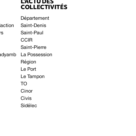
L’ACTU DES
COLLECTIVITÉS
Département
daction
Saint-Denis
rs
Saint-Paul
CCIR
Saint-Pierre
 gadyamb
La Possession
Région
Le Port
Le Tampon
TO
Cinor
Civis
Sidélec