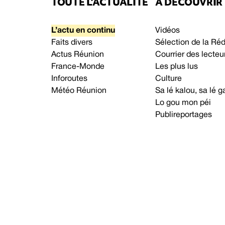
TOUTE L’ACTUALITÉ
À DÉCOUVRIR
L’actu en continu
Vidéos
Faits divers
Sélection de la Ré
Actus Réunion
Courrier des lecteu
France-Monde
Les plus lus
Inforoutes
Culture
Météo Réunion
Sa lé kalou, sa lé
Lo gou mon péi
Publireportages