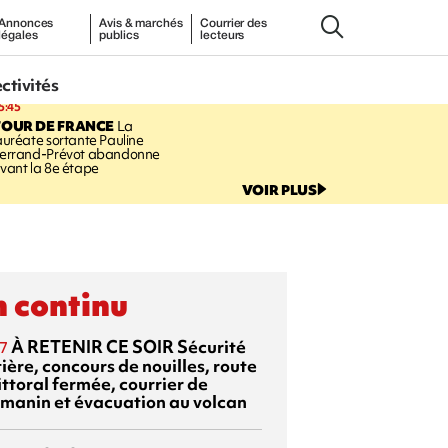
Annonces
Avis & marchés
Courrier des
légales
publics
lecteurs
ectivités
5:45
TOUR DE FRANCE
La
auréate sortante Pauline
errand-Prévot abandonne
vant la 8e étape
VOIR PLUS
 continu
À RETENIR CE SOIR
Sécurité
7
ière, concours de nouilles, route
ittoral fermée, courrier de
manin et évacuation au volcan