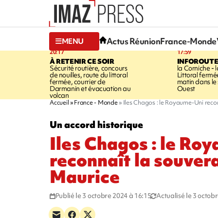
Actus Réunion
France-Monde
MENU
20:17
17:59
À RETENIR CE SOIR
INFOROUT
Sécurité routière, concours
la Corniche - 
de nouilles, route du littoral
Littoral ferm
fermée, courrier de
matin dans le
Darmanin et évacuation au
Ouest
volcan
Accueil
France - Monde
Iles Chagos : le Royaume-Uni reco
Un accord historique
Iles Chagos : le Ro
reconnaît la souver
Maurice
Publié le 3 octobre 2024 à 16:15
Actualisé le 3 octob