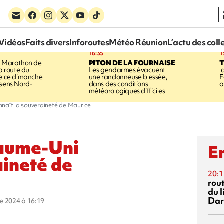
Vidéos
Faits divers
Inforoutes
Météo Réunion
L’actu des coll
16:35
1
E
Marathon de
PITON DE LA FOURNAISE
la route du
Les gendarmes évacuent
l
ée ce dimanche
une randonneuse blessée,
F
 sens Nord-
dans des conditions
a
météorologiques difficiles
nnaît la souveraineté de Maurice
yaume-Uni
En
aineté de
20:1
rout
du l
Dar
re 2024 à 16:19