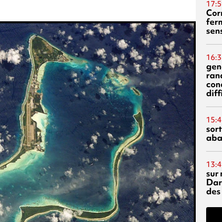
17:5
Corn
fer
sen
16:3
gen
ran
con
diff
15:4
sor
aba
13:4
sur 
Dar
des