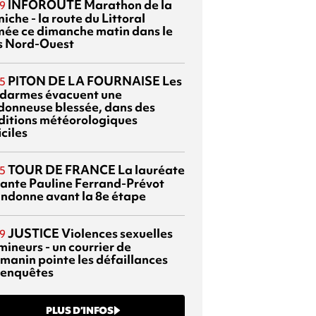
INFOROUTE
Marathon de la
9
iche - la route du Littoral
mée ce dimanche matin dans le
s Nord-Ouest
PITON DE LA FOURNAISE
Les
5
darmes évacuent une
donneuse blessée, dans des
ditions météorologiques
iciles
TOUR DE FRANCE
La lauréate
5
tante Pauline Ferrand-Prévot
ndonne avant la 8e étape
JUSTICE
Violences sexuelles
9
mineurs - un courrier de
manin pointe les défaillances
 enquêtes
PLUS D’INFOS