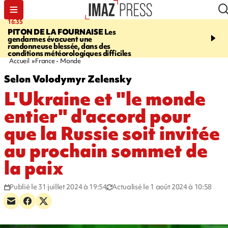
16:35
06:58
PITON DE LA FOURNAISE
Les
À LA UNE CE MATIN
M
gendarmes évacuent une
la Corniche, Cascade bl
randonneuse blessée, dans des
touristes de retour en G
conditions météorologiques difficiles
insolite, marins indonés
Accueil
France - Monde
Selon Volodymyr Zelensky
L'Ukraine et "le monde
entier" d'accord pour
que la Russie soit invitée
au prochain sommet de
la paix
Publié le 31 juillet 2024 à 19:54
Actualisé le 1 août 2024 à 10:58