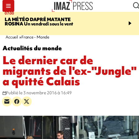
07:00
07:58
LA MÉTÉO DAPRÉ MATANTE
SAINT-DENIS
La réouv
ROSINA
Un vendredi sous le vent
téléphérique Papang fi
annulée à cause d'un p
technique
Accueil
France - Monde
Actualités du monde
Le dernier car de
migrants de l'ex-"Jungle"
a quitté Calais
Publié le 3 novembre 2016 à 16:49