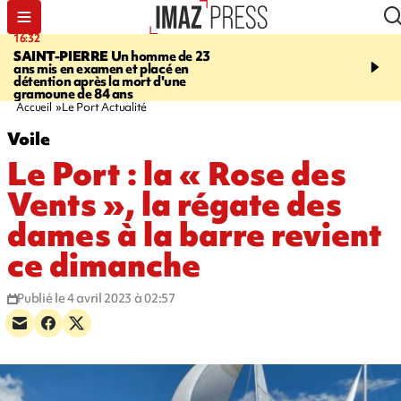
16:32
21:08
SAINT-PIERRE
Un homme de 23
MONDE
Arabie saoudit
ans mis en examen et placé en
et Turquie scellent un p
détention après la mort d'une
défense en pleine guerr
gramoune de 84 ans
Orient
Accueil
Le Port Actualité
Voile
Le Port : la « Rose des
Vents », la régate des
dames à la barre revient
ce dimanche
Publié le 4 avril 2023 à 02:57