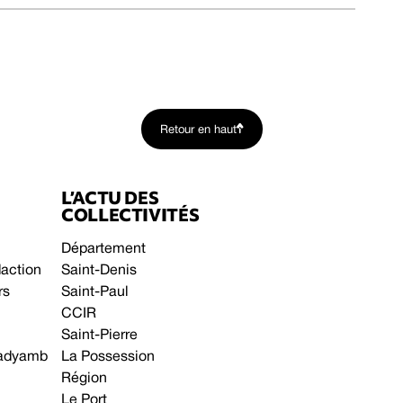
Retour en haut
L’ACTU DES
COLLECTIVITÉS
Département
daction
Saint-Denis
rs
Saint-Paul
CCIR
Saint-Pierre
 gadyamb
La Possession
Région
Le Port