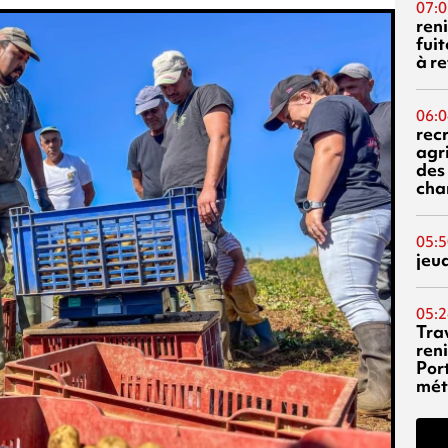
07:0
reni
fuit
à re
06:0
rec
agr
des 
cha
05:5
jeu
05:2
Tra
reni
Por
mét