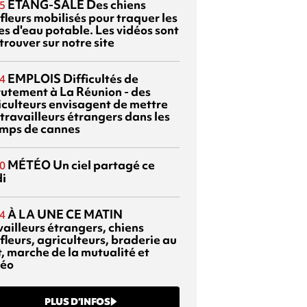
ETANG-SALÉ
Des chiens
5
fleurs mobilisés pour traquer les
es d'eau potable. Les vidéos sont
trouver sur notre site
EMPLOIS
Difficultés de
4
rutement à La Réunion - des
iculteurs envisagent de mettre
travailleurs étrangers dans les
mps de cannes
MÉTÉO
Un ciel partagé ce
0
di
À LA UNE CE MATIN
4
vailleurs étrangers, chiens
fleurs, agriculteurs, braderie au
t, marche de la mutualité et
éo
PLUS D’INFOS