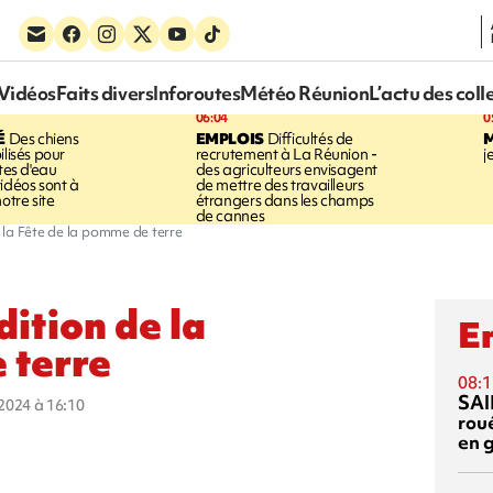
Vidéos
Faits divers
Inforoutes
Météo Réunion
L’actu des coll
06:04
0
É
Des chiens
EMPLOIS
Difficultés de
ilisés pour
recrutement à La Réunion -
j
ites d'eau
des agriculteurs envisagent
idéos sont à
de mettre des travailleurs
otre site
étrangers dans les champs
de cannes
 la Fête de la pomme de terre
ition de la
En
 terre
08:1
SAI
t 2024 à 16:10
rou
en 