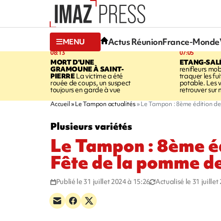
Actus Réunion
France-Monde
MENU
08:13
07:05
MORT D'UNE
ETANG-SAL
GRAMOUNE À SAINT-
renifleurs mob
PIERRE
La victime a été
traquer les fu
rouée de coups, un suspect
potable. Les v
toujours en garde à vue
retrouver sur n
Accueil
Le Tampon actualités
Le Tampon : 8ème édition de
Plusieurs variétés
Le Tampon : 8ème éd
Fête de la pomme de
Publié le 31 juillet 2024 à 15:26
Actualisé le 31 juille