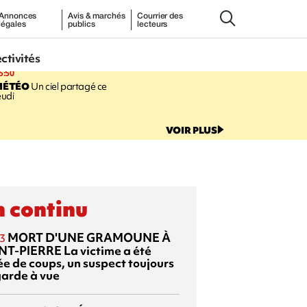
Annonces
Avis & marchés
Courrier des
légales
publics
lecteurs
ectivités
5:50
MÉTÉO
Un ciel partagé ce
eudi
VOIR PLUS
 continu
MORT D'UNE GRAMOUNE À
3
NT-PIERRE
La victime a été
ée de coups, un suspect toujours
garde à vue