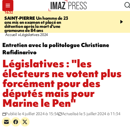
16:32
21:08
SAINT-PIERRE
Un homme de 23
MONDE
Arabie saoudit
ans mis en examen et placé en
et Turquie scellent un p
détention après la mort d'une
défense en pleine guerr
gramoune de 84 ans
Orient
Accueil
Législatives 2024
Entretien avec la politologue Christiane
Rafidinarivo
Législatives : "les
électeurs ne votent plus
forcément pour des
députés mais pour
Marine le Pen"
Publié le 4 juillet 2024 à 15:54
Actualisé le 5 juillet 2024 à 11:34