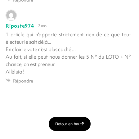
Riposte974
2 ans
1 article qui n'apporte strictement rien de ce que tout
électeur le sait déjà...
En clair le vote n'est plus caché ...
Au fait, si elle peut nous donner les 5 N° du LOTO + N°
chance, on est preneur
Alléluia !
Répondre
Retour en haut