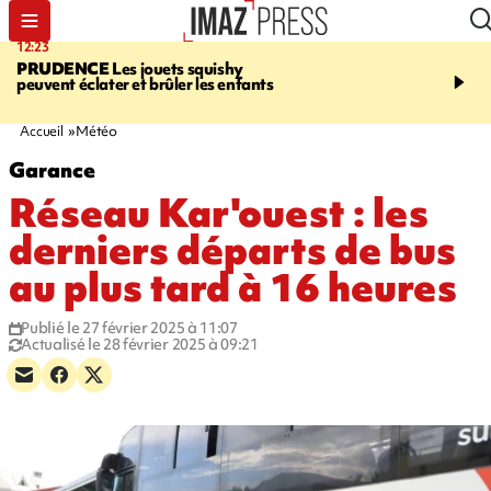
12:23
15:54
PRUDENCE
Les jouets squishy
SAINT-JOSEPH
Dispari
peuvent éclater et brûler les enfants
inquiétante - un appel à
lancé pour retrouver Loï
ans
Accueil
Météo
Garance
Réseau Kar'ouest : les
derniers départs de bus
au plus tard à 16 heures
Publié le 27 février 2025 à 11:07
Actualisé le 28 février 2025 à 09:21