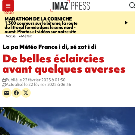
07:40
10:33
MARATHON DE LA CORNICHE
ASSOCIATIONS
Protec
1.300 coureurs sur le bitume, la route
l’enfance - une nouvelle
du littoral fermée dans le sens nord -
Stop VIF organisée à La
ouest. Photos et vidéos sur notre site
Accueil
Météo
La pa Météo France i di, sé zot i di
De belles éclaircies
avant quelques averses
Publié le 22 février 2025 à 01:30
Actualisé le 22 février 2025 à 06:36