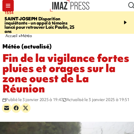
15:54
17:52
SAINT-JOSEPH
Disparition
SAINT-DENIS
Le Barac
inquiétante - un appel à témoins
dimanche pour l'arrivée
lancé pour retrouver Loïc Paulin, 25
cycliste
ans
Accueil
Météo
Météo (actualisé)
Fin de la vigilance fortes
pluies et orages sur la
zone ouest de La
Réunion
Publié le 3 janvier 2025 à 19:47
Actualisé le 3 janvier 2025 à 19:51