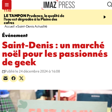
11:48
12:48
LE TAMPON
Prudence, la qualité de
SAINT-PAUL
Nouvelle 
l'eau est dégradée à la Plaine des
Cap Lahoussaye du 10 a
cafres
Accueil
Saint-Denis Actualité
Événement
Saint-Denis : un marché
noël pour les passionnés
de geek
Publié le 24 décembre 2024 à 16:08