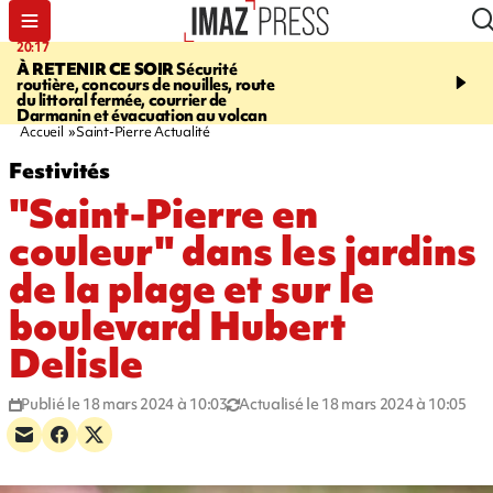
20:17
08:26
À RETENIR CE SOIR
Sécurité
SALAZIE
Cascade blanc
routière, concours de nouilles, route
rencontre d'un géant d
du littoral fermée, courrier de
Photos et vidéos sur notr
Darmanin et évacuation au volcan
Accueil
Saint-Pierre Actualité
Festivités
"Saint-Pierre en
couleur" dans les jardins
de la plage et sur le
boulevard Hubert
Delisle
Publié le 18 mars 2024 à 10:03
Actualisé le 18 mars 2024 à 10:05