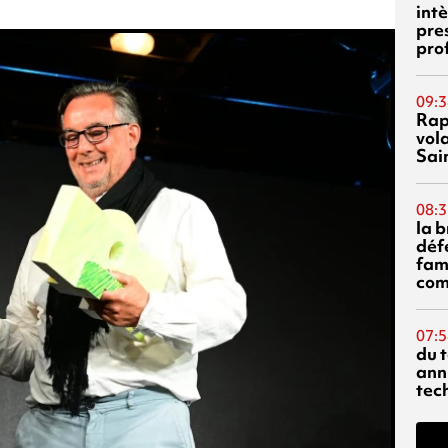
int
pre
pro
09:3
Rap
vol
Sai
08:3
la 
déf
fami
com
07:5
du 
ann
tec