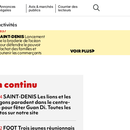
Annonces
Avis & marchés
Courrier des
légales
publics
lecteurs
ectivités
8:37
AINT-DENIS
Lancement
e la braderie de l'océan
our défendre le pouvoir
'achat des familles et
VOIR PLUS
outenir les commerçants
 continu
SAINT-DENIS
Les lions et les
4
gons paradent dans le centre-
e pour fêter Guan Di. Toutes les
os sur notre site
FOOT
Trois jeunes réunionnais
2