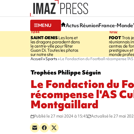
Actus Réunion
France-Monde
MENU
10:44
10:02
SAINT-DENIS
Les lions et
FOOT
Trois j
les dragons paradent dans
réunionnais i
le centre-ville pour fêter
centres de fo
Guan Di. Toutes les photos
prestigieux et 
sur notre site
monde profes
Accueil
Sports
Le Fondaction du Football récompense l'AS 
Trophées Philippe Séguin
Le Fondaction du Fo
récompense l'AS Cul
Montgaillard
Publié le 27 mai 2024 à 15:45
Actualisé le 27 mai 202