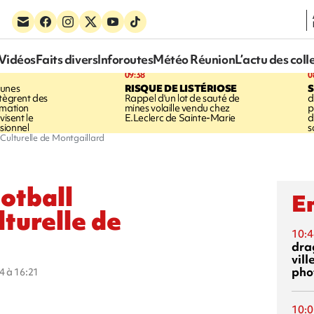
Vidéos
Faits divers
Inforoutes
Météo Réunion
L’actu des coll
09:38
0
eunes
RISQUE DE LISTÉRIOSE
S
ntègrent des
Rappel d'un lot de sauté de
d
rmation
mines volaille vendu chez
p
visent le
E.Leclerc de Sainte-Marie
d
sionnel
s
Culturelle de Montgaillard
otball
En
turelle de
10:4
dra
vill
phot
4 à 16:21
10:0