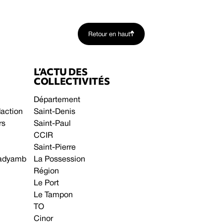
Retour en haut
L’ACTU DES
COLLECTIVITÉS
Département
daction
Saint-Denis
rs
Saint-Paul
CCIR
Saint-Pierre
 gadyamb
La Possession
Région
Le Port
Le Tampon
TO
Cinor