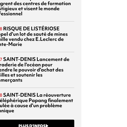
ègrent des centres de formation
stigieux et visent le monde
fessionnel
RISQUE DE LISTÉRIOSE
8
pel d'un lot de sauté de mines
aille vendu chez E.Leclerc de
nte-Marie
SAINT-DENIS
Lancement de
7
braderie de l'océan pour
endre le pouvoir d'achat des
lles et soutenir les
merçants
SAINT-DENIS
La réouverture
8
téléphérique Papang finalement
ulée à cause d'un problème
hnique
PLUS D’INFOS