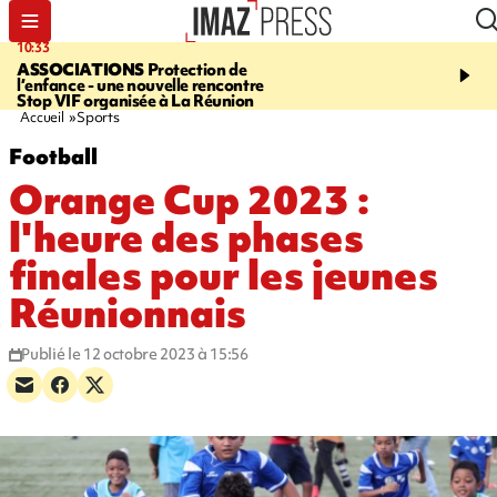
10:33
15:03
ASSOCIATIONS
Protection de
CANADA
Vaste feu de 
l’enfance - une nouvelle rencontre
l'ouest du pays, 20.000 
Stop VIF organisée à La Réunion
l'état d'urgence déclaré
Accueil
Sports
Football
Orange Cup 2023 :
l'heure des phases
finales pour les jeunes
Réunionnais
Publié le 12 octobre 2023 à 15:56