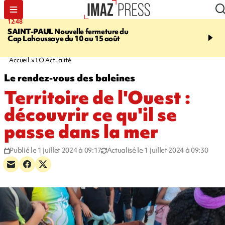
12:48
14:23
SAINT-PAUL
Nouvelle fermeture du
AFRIQUE DU SUD
Aprè
Cap Lahoussaye du 10 au 15 août
massif de migrants, la p
main-d'œuvre dans la na
ciel
Accueil
TO Actualité
Le rendez-vous des baleines
Territoire de l'Ouest :
découvrir ce qu'il se
passe dans la mer
Publié le 1 juillet 2024 à 09:17
Actualisé le 1 juillet 2024 à 09:30