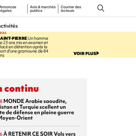
Annonces
Avis & marchés
Courrier des
légales
publics
lecteurs
ectivités
6:32
AINT-PIERRE
Un homme
e 23 ans mis en examen et
lacé en détention après la
ort d'une gramoune de 84
VOIR PLUS
ns
 continu
MONDE
Arabie saoudite,
8
istan et Turquie scellent un
te de défense en pleine guerre
Moyen-Orient
À RETENIR CE SOIR
Vols vers
6