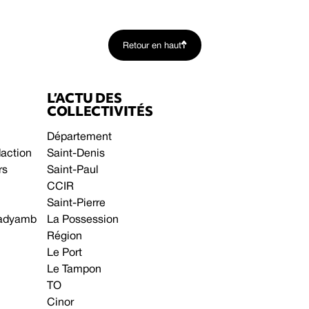
Retour en haut
L’ACTU DES
COLLECTIVITÉS
Département
daction
Saint-Denis
rs
Saint-Paul
CCIR
Saint-Pierre
 gadyamb
La Possession
Région
Le Port
Le Tampon
TO
Cinor