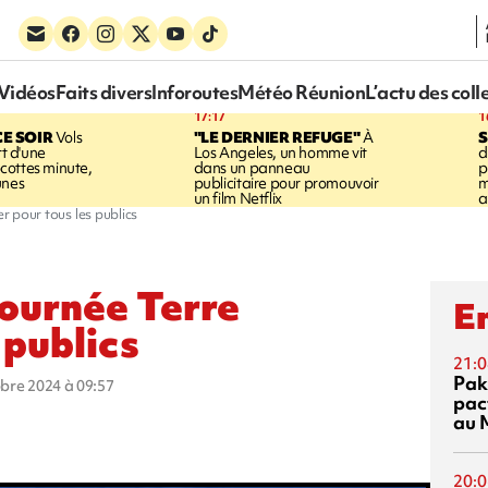
Vidéos
Faits divers
Inforoutes
Météo Réunion
L’actu des coll
17:17
1
CE SOIR
Vols
"LE DERNIER REFUGE"
À
S
rt d'une
Los Angeles, un homme vit
d
cottes minute,
dans un panneau
p
unes
publicitaire pour promouvoir
m
un film Netflix
a
er pour tous les publics
journée Terre
En
 publics
21:0
Pak
obre 2024 à 09:57
pac
au 
20:0