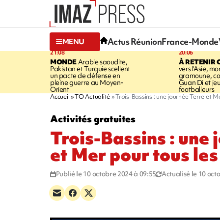
Actus Réunion
France-Monde
MENU
21:08
20:06
MONDE
Arabie saoudite,
À RETENIR 
Pakistan et Turquie scellent
vers l'Asie, mo
un pacte de défense en
gramoune, co
pleine guerre au Moyen-
Guan Di et je
Orient
footballeurs
Accueil
TO Actualité
Trois-Bassins : une journée Terre et M
Activités gratuites
Trois-Bassins : une 
et Mer pour tous les
Publié le 10 octobre 2024 à 09:55
Actualisé le 10 oct