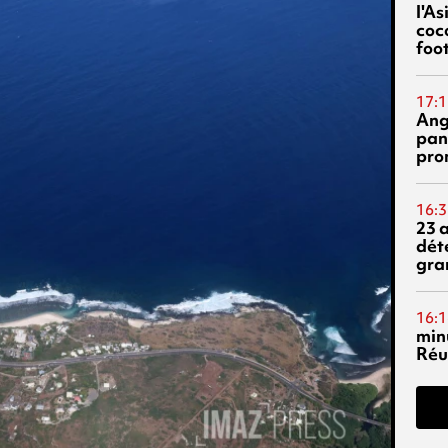
l'A
coc
foo
17:1
Ang
pan
pro
16:3
23 
dét
gra
16:1
min
Réu