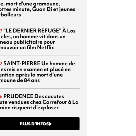
sie, mort d'une gramoune,
ottes minute, Guan Di et jeunes
tballeurs
"LE DERNIER REFUGE"
À Los
7
eles, un homme vit dans un
neau publicitaire pour
mouvoir un film Netflix
SAINT-PIERRE
Un homme de
2
ans mis en examen et placé en
ention après la mort d'une
moune de 84 ans
PRUDENCE
Des cocotes
6
ute vendues chez Carrefour à La
nion risquent d'exploser
PLUS D’INFOS