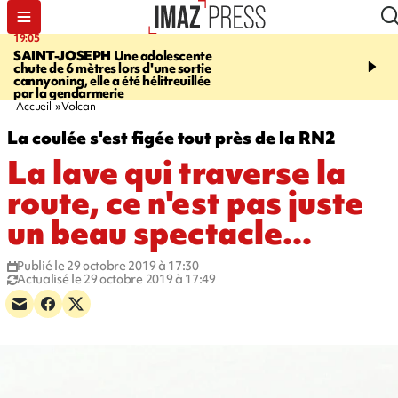
19:05
20:44
SAINT-JOSEPH
Une adolescente
À RETENIR CE SOIR
G
chute de 6 mètres lors d'une sortie
rouée de coups, cycliste,
cannyoning, elle a été hélitreuillée
personne disparue et c
par la gendarmerie
para-natation
Accueil
Volcan
La coulée s'est figée tout près de la RN2
La lave qui traverse la
route, ce n'est pas juste
un beau spectacle...
Publié le 29 octobre 2019 à 17:30
Actualisé le 29 octobre 2019 à 17:49