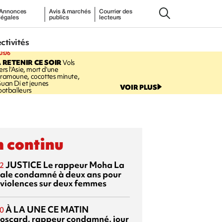
Annonces
Avis & marchés
Courrier des
légales
publics
lecteurs
ectivités
0:06
 RETENIR CE SOIR
Vols
ers l'Asie, mort d'une
ramoune, cocottes minute,
uan Di et jeunes
VOIR PLUS
ootballeurs
 continu
JUSTICE
Le rappeur Moha La
2
ale condamné à deux ans pour
 violences sur deux femmes
À LA UNE CE MATIN
0
oscard, rappeur condamné, jour