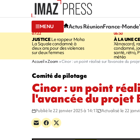
Actus Réunion
France-Monde
MENU
07:22
06:50
JUSTICE
Le rappeur Moha
À LA UNE C
La Squale condamné à
Xénoscard, r
deux ans pour des violences
condamné, jou
sur deux femmes
santé, rétro, P
météo
Accueil
Zoom
Cinor : un point réalisé sur l'avancée du pro
Comité de pilotage
Cinor : un point réal
l'avancée du projet
Publié le 22 janvier 2025 à 14:17
Actualisé le 22 janv