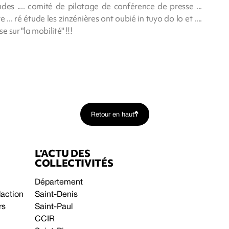
des .... comité de pilotage de conférence de presse ...
e ... ré étude les zinzénières ont oubié in tuyo do lo et ....
sur "la mobilité" !!!
Retour en haut
L’ACTU DES
COLLECTIVITÉS
Département
daction
Saint-Denis
rs
Saint-Paul
CCIR