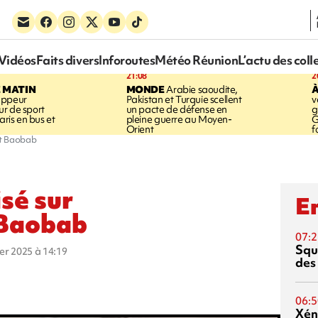
Vidéos
Faits divers
Inforoutes
Météo Réunion
L’actu des coll
21:08
2
E MATIN
MONDE
Arabie saoudite,
À
appeur
Pakistan et Turquie scellent
v
r de sport
un pacte de défense en
g
aris en bus et
pleine guerre au Moyen-
G
Orient
f
jet Baobab
isé sur
En
 Baobab
07:2
Squ
ier 2025 à 14:19
des
06:5
Xén