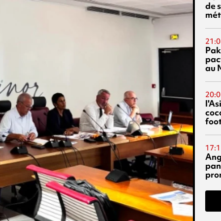
de s
mét
21:0
Pak
pac
au 
20:0
l'A
coc
foo
17:1
Ang
pan
pro