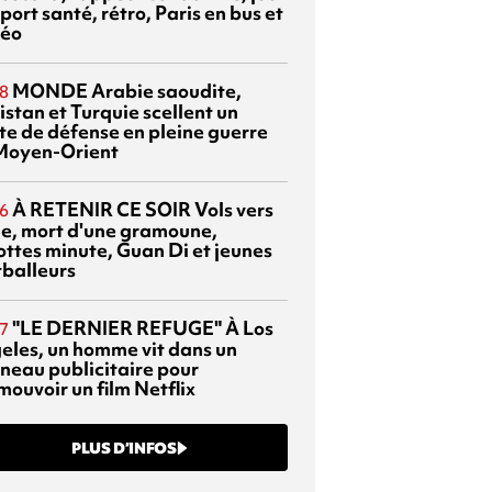
port santé, rétro, Paris en bus et
éo
MONDE
Arabie saoudite,
8
istan et Turquie scellent un
te de défense en pleine guerre
Moyen-Orient
À RETENIR CE SOIR
Vols vers
6
sie, mort d'une gramoune,
ottes minute, Guan Di et jeunes
tballeurs
"LE DERNIER REFUGE"
À Los
7
eles, un homme vit dans un
neau publicitaire pour
mouvoir un film Netflix
PLUS D’INFOS