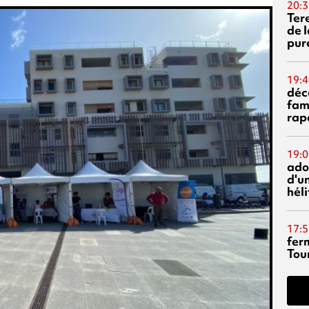
20:3
Ter
de l
pur
19:4
déc
fam
rap
19:0
ado
d'un
hél
17:5
fer
Tour