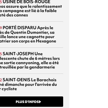
USINE DE BOIS-ROUGE
5
eos assure que le ralentissement
a campagne est lié à la faible
eté des cannes
PORTÉ DISPARU
Après le
9
ès de Quentin Dumontier, sa
ille lance une cagnotte pour
atrier son corps en Hexagone
SAINT-JOSEPH
Une
5
lescente chute de 6 mètres lors
e sortie cannyoning, elle a été
itreuillée par la gendarmerie
SAINT-DENIS
Le Barachois
2
mé dimanche pour l'arrivée du
 cycliste
PLUS D’INFOS