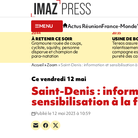
Actus Réunion
France-Monde
MENU
20:44
20:35
À RETENIR CE SOIR
USINE DE B
Gramoune rouée de coups,
Tereos assure
cycliste, squishy, personne
ralentissemen
disparue et champion de
campagne est l
para-natation
pureté des c
Accueil
Zoom
Saint-Denis : information et sensibilisation à
Ce vendredi 12 mai
Saint-Denis : inform
sensibilisation à la
Publié le 12 mai 2023 à 10:59