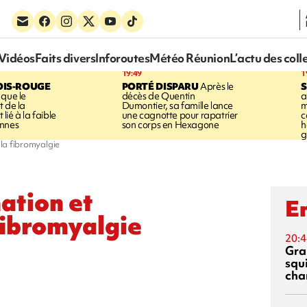
Vidéos
Faits divers
Inforoutes
Météo Réunion
L’actu des coll
19:49
1
OIS-ROUGE
PORTÉ DISPARU
Après le
S
 que le
décès de Quentin
a
t de la
Dumontier, sa famille lance
m
ié à la faible
une cagnotte pour rapatrier
c
annes
son corps en Hexagone
h
g
 la fibromyalgie
ation et
En
 fibromyalgie
20:4
Gra
squ
cha