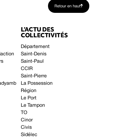
Retour en haut
L’ACTU DES
COLLECTIVITÉS
Département
daction
Saint-Denis
rs
Saint-Paul
CCIR
Saint-Pierre
 gadyamb
La Possession
Région
Le Port
Le Tampon
TO
Cinor
Civis
Sidélec