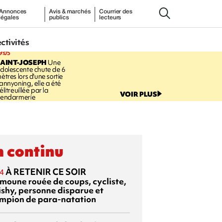
Annonces
Avis & marchés
Courrier des
légales
publics
lecteurs
ectivités
9:05
AINT-JOSEPH
Une
dolescente chute de 6
ètres lors d'une sortie
annyoning, elle a été
élitreuillée par la
VOIR PLUS
endarmerie
 continu
À RETENIR CE SOIR
4
moune rouée de coups, cycliste,
ishy, personne disparue et
mpion de para-natation