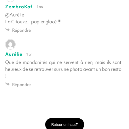
ZembroKaf
1 an
@Aurélie
La Citouze... papier glacé !!!
Répondre
Aurélie
1 an
Que de mondanités qui ne servent à rien, mais ils sont
heureux de se retrouver sur une photo avant un bon resto
!
Répondre
Retour en haut