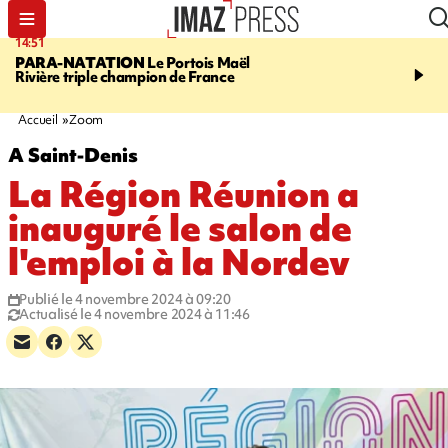
14:51
17:12
PARA-NATATION
Le Portois Maël
RÉGION RÉUNION
47 
Rivière triple champion de France
s'envolent pour "étudier 
Québec"
Accueil
Zoom
A Saint-Denis
La Région Réunion a
inauguré le salon de
l'emploi à la Nordev
Publié le 4 novembre 2024 à 09:20
Actualisé le 4 novembre 2024 à 11:46