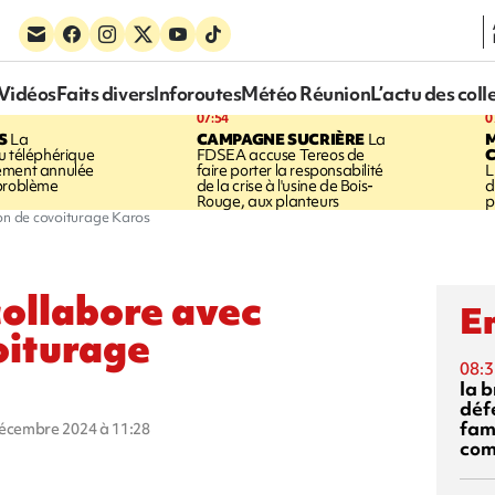
Vidéos
Faits divers
Inforoutes
Météo Réunion
L’actu des coll
07:54
0
S
La
CAMPAGNE SUCRIÈRE
La
u téléphérique
FDSEA accuse Tereos de
ement annulée
faire porter la responsabilité
L
 problème
de la crise à l'usine de Bois-
d
Rouge, aux planteurs
p
ion de covoiturage Karos
collabore avec
En
oiturage
08:3
la 
déf
fami
décembre 2024 à 11:28
com