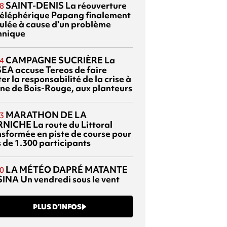
SAINT-DENIS
La réouverture
8
téléphérique Papang finalement
ulée à cause d'un problème
hnique
CAMPAGNE SUCRIÈRE
La
4
EA accuse Tereos de faire
er la responsabilité de la crise à
sine de Bois-Rouge, aux planteurs
MARATHON DE LA
3
RNICHE
La route du Littoral
nsformée en piste de course pour
s de 1.300 participants
LA MÉTÉO DAPRÉ MATANTE
0
SINA
Un vendredi sous le vent
PLUS D’INFOS