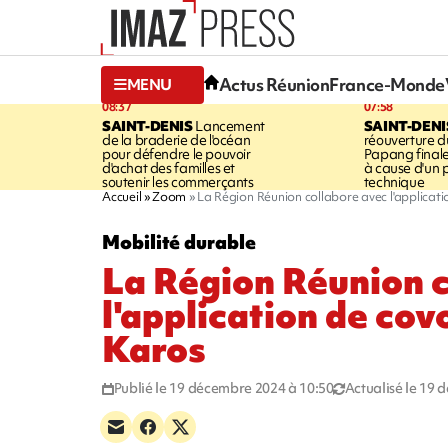
Actus Réunion
France-Monde
MENU
08:37
07:58
SAINT-DENIS
Lancement
SAINT-DENI
de la braderie de l'océan
réouverture d
pour défendre le pouvoir
Papang final
d'achat des familles et
à cause d'un
soutenir les commerçants
technique
Accueil
Zoom
La Région Réunion collabore avec l'applicat
Mobilité durable
La Région Réunion 
l'application de cov
Karos
Publié le 19 décembre 2024 à 10:50
Actualisé le 19 