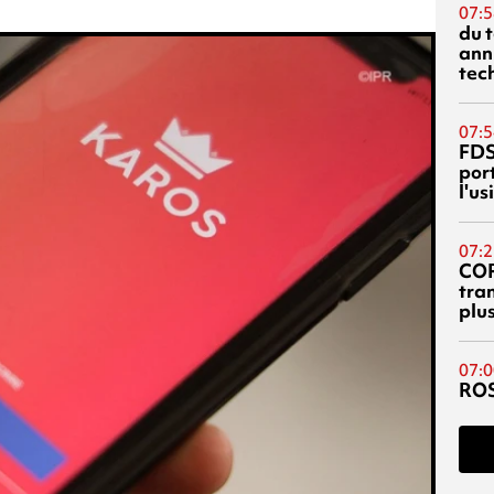
07:5
du 
ann
tec
07:5
FDS
port
l'u
07:2
CO
tra
plu
07:0
RO