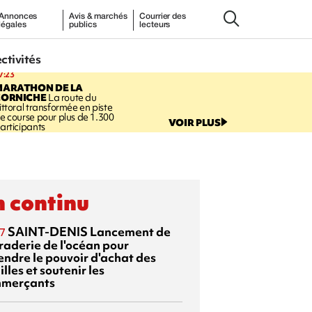
Annonces
Avis & marchés
Courrier des
légales
publics
lecteurs
ectivités
7:23
MARATHON DE LA
CORNICHE
La route du
ittoral transformée en piste
e course pour plus de 1.300
VOIR PLUS
articipants
 continu
SAINT-DENIS
Lancement de
7
braderie de l'océan pour
endre le pouvoir d'achat des
lles et soutenir les
merçants