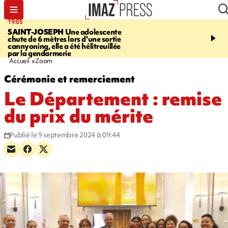
19:05
20:44
SAINT-JOSEPH
Une adolescente
À RETENIR CE SOIR
G
chute de 6 mètres lors d'une sortie
rouée de coups, cycliste,
cannyoning, elle a été hélitreuillée
personne disparue et c
par la gendarmerie
para-natation
Accueil
Zoom
Cérémonie et remerciement
Le Département : remise
du prix du mérite
Publié le 9 septembre 2024 à 09:44