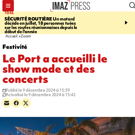
10:46
13:49
SÉCURITÉ ROUTIÈRE
Un motard
JUSTICE
Violences sexu
décède en juillet, 18 personnes tuées
mineurs - un courrier d
sur les routes réunionnaises depuis le
pointe les défaillances 
début de l'année
Accueil
Zoom
Festivité
Le Port a accueilli le
show mode et des
concerts
Publié le 9 décembre 2024 à 15:39
Actualisé le 9 décembre 2024 à 15:42